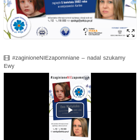
Film
#zaginioneNIEzapomniane – nadal szukamy
Ewy
Odtwórz
wideo