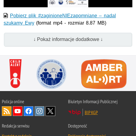
Pobierz plik #zaginioneNIEzapomniane – nadal
szukamy Ewy
(format mp4 - rozmiar 8.87 MB)
↓ Pokaż informacje dodatkowe ↓
Policja
online
Biuletyn Informacji Publicznej
BIP KGP
Redakcja serwisu
Dostępność
Kontakt z redakcją
Deklaracja dostępności