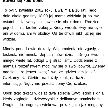
Bawiła się koło domu
To był 5 kwietnia 2002 roku. Ewa miała 10 lat. Tego
dnia około godziny 18:00 jej mama widziała ją po raz
ostatni – dziewczynka bawiła się obok domu. Rodzice
pojechali na krótkie zakupy. Kiedy wrócili, Ewy nie było
ani w domu, ani w okolicy. Od tej chwili nikt już jej nie
widział.
Minęły ponad dwie dekady. Wspomnienia nie zgasły, a
tęsknota nie minęła. Jej tata mówi dziś: – Droga Ewuniu,
minęło wiele lat, odkąd Cię straciliśmy. Codziennie z
mamą i rodzeństwem modlimy się o Twój powrót. Żyjemy
nadzieją, że jesteś szczęśliwa, że gdzieś tam jesteś.
Czekamy. Na Ciebie, na każdy znak, na każdą
informację. Nigdy nie przestaniemy Cię szukać.
Obok tego tekstu widzisz dwa zdjęcia Ewy: jedno z dnia,
kiedy zaginęła – dziewczynki z delikatnym uśmiechem.
Drugie – to progresja wiekowa, pokazująca jak mogłaby