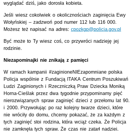
wyglądać dziś, jako dorosła kobieta.
Jeśli wiesz cokolwiek o okolicznościach zaginięcia Ewy
Wołyńskiej – zadzwoń pod numer 112 lub 116 000.
Możesz też napisać na adres:
cpozkgp@policja.gov.pl
Być może to Ty wiesz coś, co przywróci nadzieję jej
rodzinie.
Niezapominajki nie znikają z pamięci
W ramach kampanii #zaginioneNIEzapomniane polska
Policja wspólnie z Fundacją ITAKA Centrum Poszukiwań
Ludzi Zaginionych i Rzeczniczką Praw Dziecka Moniką
Horna-Cieślak przez dwa tygodnie przypominamy pięć
nierozwiązanych spraw zaginięć dzieci z przełomu lat 90.
i 2000. Przywołując po raz kolejny twarze dzieci, które
nie wróciły do domu, chcemy pokazać, że za każdym z
tych zaginięć stoi rodzina, która wciąż czeka. Że Policja
nie zamknęła tych spraw. Że czas nie zatarł nadziei.